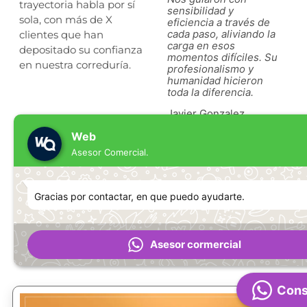
trayectoria habla por sí
minimizando el impacto
sensibilidad y
mi
sola, con más de X
y permitiéndonos
eficiencia a través de
y 
continuar nuestras
cada paso, aliviando la
co
clientes que han
operaciones con poco
carga en esos
op
depositado su confianza
esfuerzo. Su
momentos difíciles. Su
es
en nuestra correduría.
conocimiento y agilidad
profesionalismo y
co
nos salvaron de una
humanidad hicieron
no
situación que podría
toda la diferencia.
si
haber sido
ha
Javier Gonzalez
devastadora.
de
Web
Ceo-Condugas sl
Ce
Asesor Comercial.
Post sobre seguros para
Gracias por contactar, en que puedo ayudarte.
particulares
Nuestra sección de noticias te mantiene informado
para que siempre estés un paso adelante.
Asesor cormercial
Cons