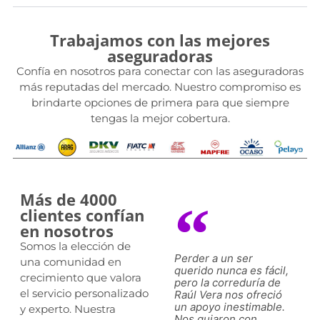
Trabajamos con las mejores
aseguradoras
Confía en nosotros para conectar con las aseguradoras
más reputadas del mercado. Nuestro compromiso es
brindarte opciones de primera para que siempre
tengas la mejor cobertura.
Más de 4000
clientes confían
en nosotros
Somos la elección de
Cuando un siniestro
Perder a un ser
Cu
una comunidad en
amenazó con
querido nunca es fácil,
a
crecimiento que valora
interrumpir nuestro
pero la correduría de
in
el servicio personalizado
negocio, el equipo de
Raúl Vera nos ofreció
ne
Raúl intervino
un apoyo inestimable.
Ra
y experto. Nuestra
rápidamente,
Nos guiaron con
rá