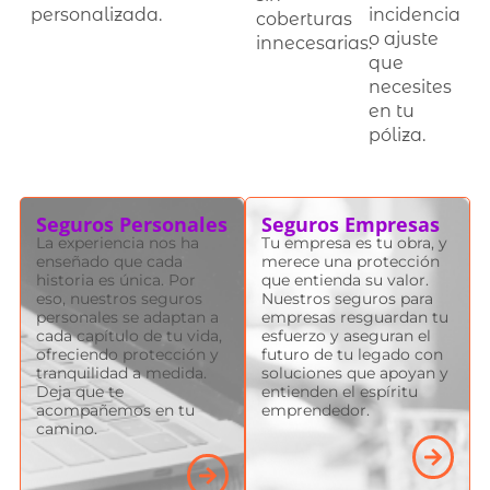
personalizada.
incidencia
coberturas
o ajuste
innecesarias.
que
necesites
en tu
póliza.
Seguros Personales
Seguros Empresas
La experiencia nos ha
Tu empresa es tu obra, y
enseñado que cada
merece una protección
historia es única. Por
que entienda su valor.
eso, nuestros seguros
Nuestros seguros para
personales se adaptan a
empresas resguardan tu
cada capítulo de tu vida,
esfuerzo y aseguran el
ofreciendo protección y
futuro de tu legado con
tranquilidad a medida.
soluciones que apoyan y
Deja que te
entienden el espíritu
acompañemos en tu
emprendedor.
camino.