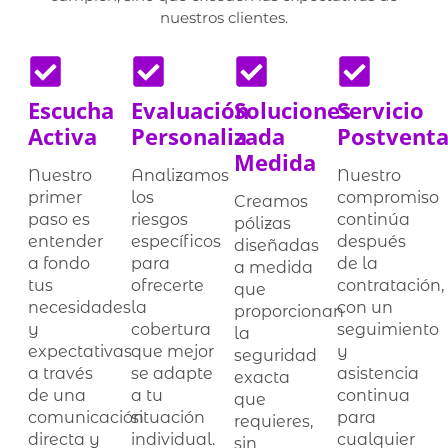
nuestros clientes.
Escucha
Evaluación
Soluciones
Servicio
Activa
Personalizada
a
Postvent
Medida
Nuestro
Analizamos
Nuestro
primer
los
compromiso
Creamos
paso es
riesgos
continúa
pólizas
entender
específicos
después
diseñadas
a fondo
para
de la
a medida
tus
ofrecerte
contratación,
que
necesidades
la
con un
proporcionan
y
cobertura
seguimiento
la
expectativas
que mejor
y
seguridad
a través
se adapte
asistencia
exacta
de una
a tu
continua
que
comunicación
situación
para
requieres,
directa y
individual.
cualquier
sin