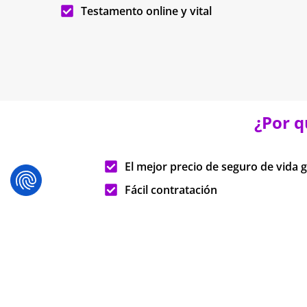
Testamento online y vital
¿Por q
El mejor precio de seguro de vida 
Fácil contratación
Renovable hasta los 80 años
Presupuesto sin compromiso
Con las mejores aseguradoras
Somos expertos en personas