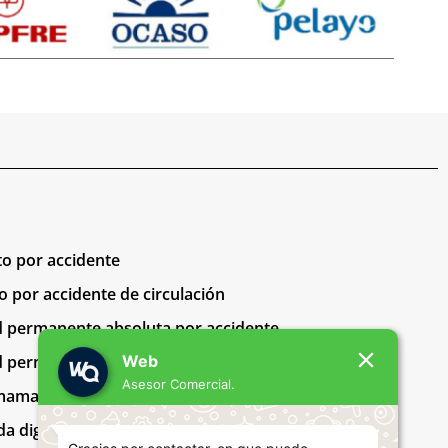
to por accidente
o por accidente de circulación
d permanente absoluta por accidente
 permanente total (para profesión habitual)
Web
Asesor Comercial.
 mama
a digital»