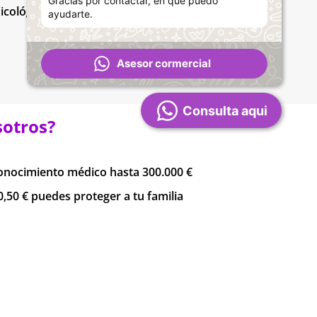
Gracias por contactar, en que puedo
icológica presencial
ayudarte.
Asesor cormercial
Consulta aqui
sotros?
onocimiento médico hasta 300.000 €
,50 € puedes proteger a tu familia
lidad en la forma de pago
ustamos a tus necesidades
ra inmediata desde el primer día
amos tu póliza de manera rápida y fácil