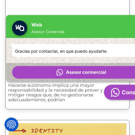
Web
Asesor Comercial.
Gracias por contactar, en que puedo ayudarte.
Cómo proteger tu negocio si eres
Asesor cormercial
autónomo
Hacerse autónomo implica una mayor
responsabilidad y la necesidad de prever y
Cons
mitigar riesgos que, de no gestionarse
adecuadamente, podrían