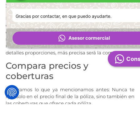
sinceridad
Gracias por contactar, en que puedo ayudarte.
Recuerda que no tienes nada que esconder y que tus
consultas son anónimas. Por lo tanto, la información
que proporciones al
comparador de seguros
debe ser
Asesor cormercial
real para que pueda mostrarte las pólizas más
relevantes para tu caso. Ten presente que, cuantos más
detalles proporciones, más precisa será la comparación.
Cons
Compara precios y
coberturas
Reiteramos lo que ya mencionamos antes: Nunca te
fijes solo en el precio final de la póliza, sino también en
las coberturas que ofrece cada póliza.
Algunas de estas pueden
tener un precio más bajo
,
pero ofrecer menos cobertura en caso de siniestro, algo
que al final no deseas tener luego de haber
considerado y cuidado tanto tu búsqueda.