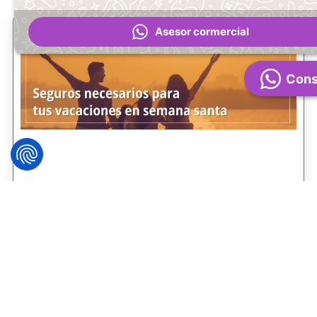
Asesor cormercial
Cons