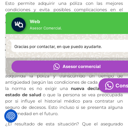
Esto permite adquirir una póliza con las mejores
condiciones y evita posibles complicaciones en el
futuro, aun en los casos en los que se presente alguna
Web
enfermedad.
Asesor Comercial.
Antigüedad en la póliza
y las enfermedades
Gracias por contactar, en que puedo ayudarte.
graves
Asesor cormercial
Hay que señalar como un último punto que, una vez
adquirida la póliza y transcurrido un tiempo de
antigüedad (según las condiciones de cada compañía),
Cons
la norma es no exigir una
nueva declaración del
estado de salud
o que la persona se vea preocupada
por si influye el historial médico para contratar un
seguro de decesos. Esto incluso si se presenta alguna
enfermedad en el futuro.
¿El resultado de esta situación? Que el asegurado