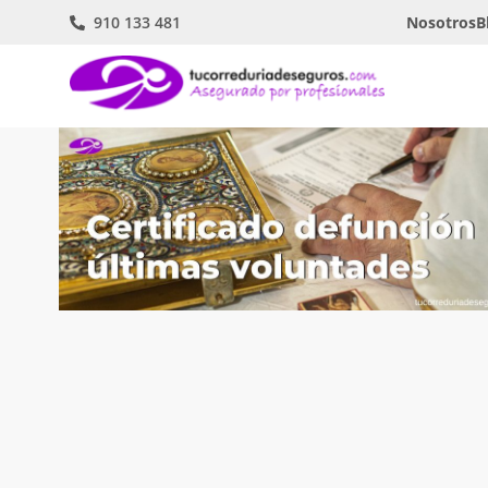
910 133 481
Nosotros
B