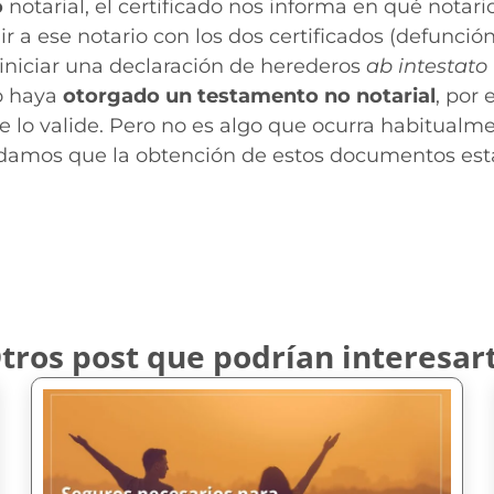
o
notarial, el certificado nos informa en qué notario
a ese notario con los dos certificados (defunción
iniciar una declaración de herederos
ab intestato
do haya
otorgado un testamento no notarial
, por
e lo valide. Pero no es algo que ocurra habitualme
damos que la obtención de estos documentos está 
tros post que podrían interesar