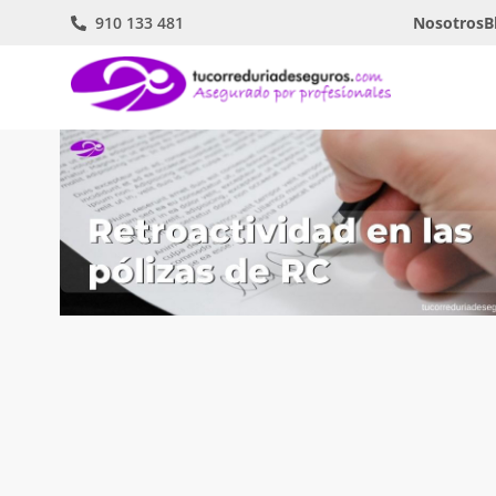
910 133 481
Nosotros
B