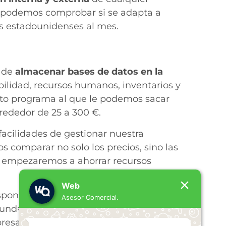
ue podemos comprobar si se adapta a
es estadounidenses al mes.
a de
almacenar bases de datos en la
bilidad, recursos humanos, inventarios y
eto programa al que le podemos sacar
rededor de 25 a 300 €.
acilidades de gestionar nuestra
comparar no solo los precios, sino las
a, empezaremos a ahorrar recursos
Web
ponsabilidad-civil-empresas/»
Asesor Comercial.
ound=»#ff6633″
esas[/vcex_button][/vc_column][/vc_row]