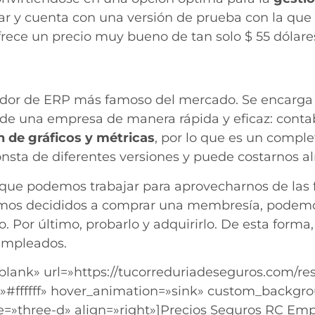
sar y cuenta con una versión de prueba con la q
ofrece un precio muy bueno de tan solo $ 55 dólar
eedor de ERP más famoso del mercado. Se encarg
es de una empresa de manera rápida y eficaz: conta
n de gráficos y métricas
, por lo que es un compl
sta de diferentes versiones y puede costarnos al
 que podemos trabajar para aprovecharnos de las f
amos decididos a comprar una membresía, podemos 
 Por último, probarlo y adquirirlo. De esta form
 empleados.
lank» url=»https://tucorreduriadeseguros.com/res
=»#ffffff» hover_animation=»sink» custom_backgr
»three-d» align=»right»]Precios Seguros RC Empr