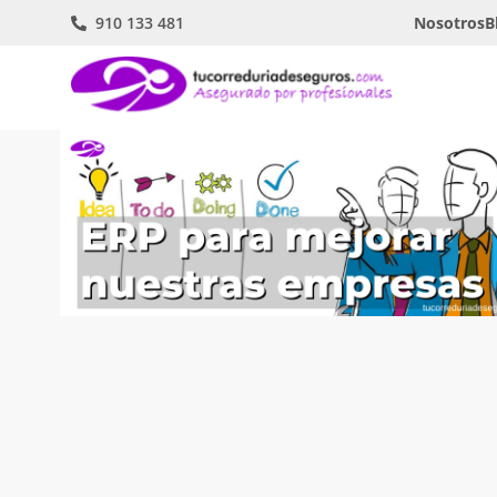
910 133 481
Nosotros
B