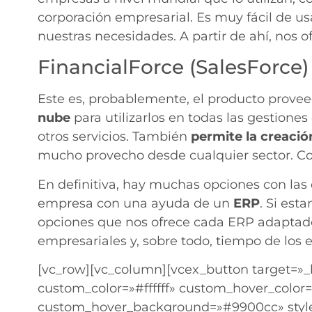
corporación empresarial. Es muy fácil de u
nuestras necesidades. A partir de ahí, nos 
FinancialForce (SalesForce)
Este es, probablemente, el producto prov
nube
para utilizarlos en todas las gestion
otros servicios. También
permite la creació
mucho provecho desde cualquier sector. Con
En definitiva, hay muchas opciones con las
empresa con una ayuda de un
ERP
. Si est
opciones que nos ofrece cada ERP adaptado.
empresariales y, sobre todo, tiempo de los
[vc_row][vc_column][vcex_button target=»_b
custom_color=»#ffffff» custom_hover_color
custom_hover_background=»#9900cc» style=