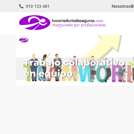
910 133 481
Nosotros
B