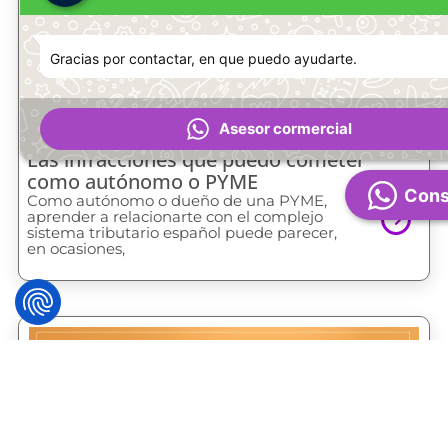
Gracias por contactar, en que puedo ayudarte.
Asesor cormercial
Las infracciones que puedo cometer
como autónomo o PYME
Cons
Como autónomo o dueño de una PYME,
aprender a relacionarte con el complejo
sistema tributario español puede parecer,
en ocasiones,