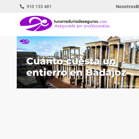
910 133 481
Nosotros
B