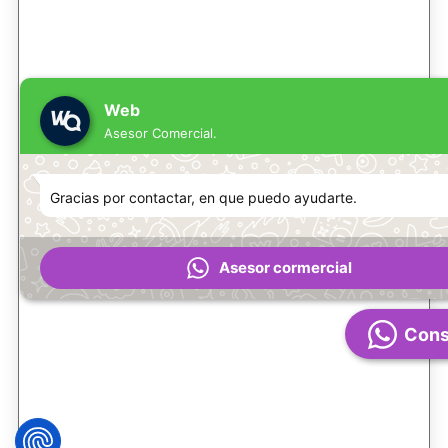
Web
Asesor Comercial.
Gracias por contactar, en que puedo ayudarte.
Asesor cormercial
Cons