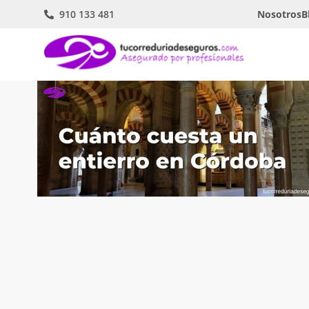
910 133 481
Nosotros
B