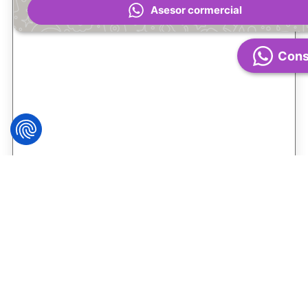
Asesor cormercial
Cons