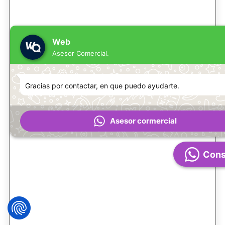
Web
Asesor Comercial.
Gracias por contactar, en que puedo ayudarte.
Asesor cormercial
Cons