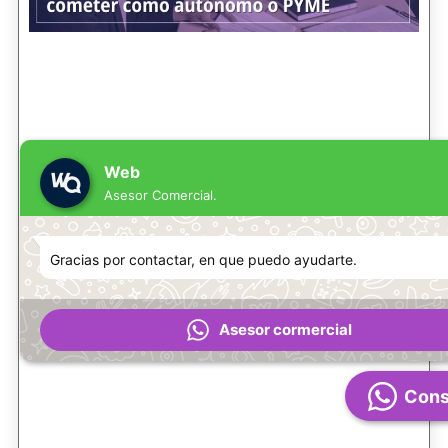
Web
Asesor Comercial.
Gracias por contactar, en que puedo ayudarte.
Asesor cormercial
Cons