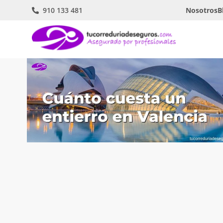
910 133 481
Nosotros
B