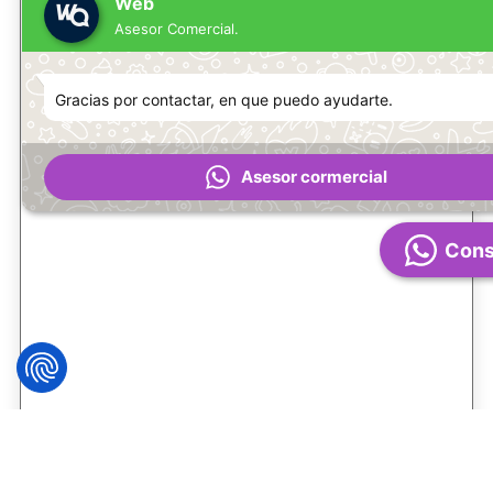
Web
Asesor Comercial.
Gracias por contactar, en que puedo ayudarte.
Asesor cormercial
Cons