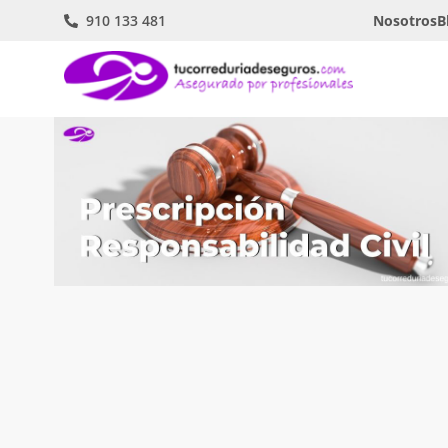
910 133 481
Nosotros
B