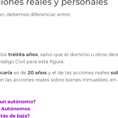
iones reales y personales
ón, debemos diferenciar entre:
 los
treinta años
, salvo que el dominio u otros de
digo Civil para esta figura.
caria
es de
20
años
y el de las acciones reales
so
n las acciones reales sobre bienes inmuebles, en 
a un autónomo?
ra Autónomos
tás de baja?