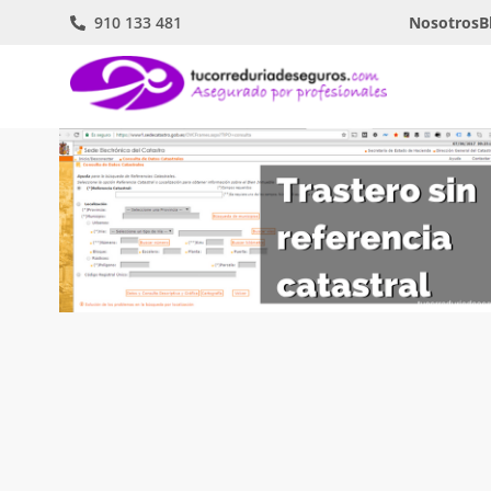
910 133 481
Nosotros
B