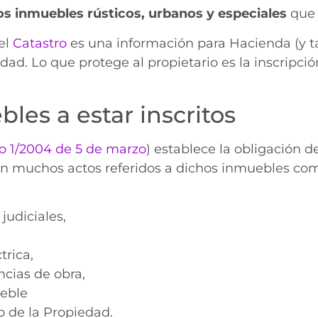
os inmuebles rústicos, urbanos y especiales
que 
 el
Catastro
es una información para Hacienda (y t
edad. Lo que protege al propietario es la inscripci
les a estar inscritos
vo 1/2004 de 5 de marzo
) establece la obligación d
l en muchos actos referidos a dichos inmuebles co
udiciales,
trica,
cias de obra,
ueble
ro de la Propiedad.