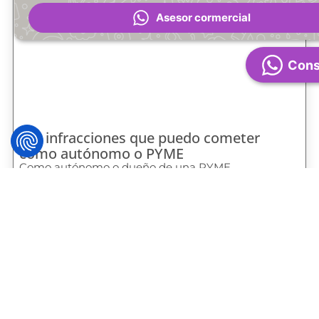
Asesor cormercial
Cons
Las infracciones que puedo cometer
como autónomo o PYME
Como autónomo o dueño de una PYME,
aprender a relacionarte con el complejo
sistema tributario español puede parecer,
en ocasiones,