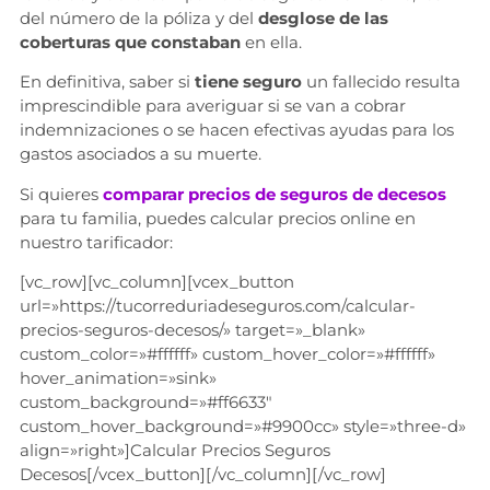
del número de la póliza y del
desglose de las
coberturas que constaban
en ella.
En definitiva, saber si
tiene seguro
un fallecido resulta
imprescindible para averiguar si se van a cobrar
indemnizaciones o se hacen efectivas ayudas para los
gastos asociados a su muerte.
Si quieres
comparar precios de seguros de decesos
para tu familia, puedes calcular precios online en
nuestro tarificador:
[vc_row][vc_column][vcex_button
url=»https://tucorreduriadeseguros.com/calcular-
precios-seguros-decesos/» target=»_blank»
custom_color=»#ffffff» custom_hover_color=»#ffffff»
hover_animation=»sink»
custom_background=»#ff6633″
custom_hover_background=»#9900cc» style=»three-d»
align=»right»]Calcular Precios Seguros
Decesos[/vcex_button][/vc_column][/vc_row]