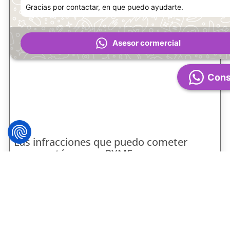
Gracias por contactar, en que puedo ayudarte.
Asesor cormercial
Cons
Las infracciones que puedo cometer
como autónomo o PYME
Como autónomo o dueño de una PYME,
aprender a relacionarte con el complejo
sistema tributario español puede parecer,
en ocasiones,