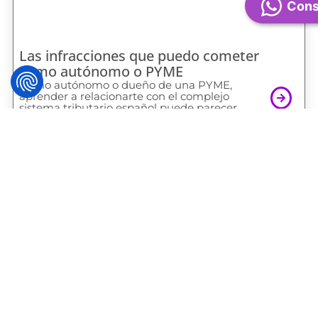
Cons
Las infracciones que puedo cometer
como autónomo o PYME
Como autónomo o dueño de una PYME,
aprender a relacionarte con el complejo
sistema tributario español puede parecer,
en ocasiones,