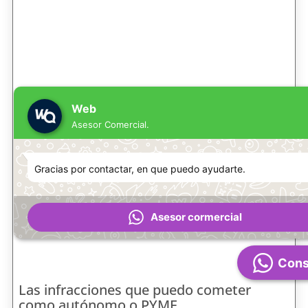
Web
Asesor Comercial.
Gracias por contactar, en que puedo ayudarte.
Asesor cormercial
Cons
Las infracciones que puedo cometer
como autónomo o PYME