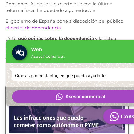
Pensiones. Aunque sí es cierto que con la última
reforma fiscal ha quedado algo reducida.
El gobierno de España pone a disposición del público,
el portal de dependencia
.
¿Y tú
qué opinas sobre la dependencia
y la actual
necesidad de tener un
seguro privado
para garantizar
Web
la «atención»? Deja tu opinión en el apartado
Asesor Comercial.
comentarios.
Gracias por contactar, en que puedo ayudarte.
Otros post que podrían interesarte
Asesor cormercial
Cons