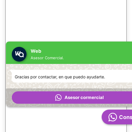
Web
Asesor Comercial.
Gracias por contactar, en que puedo ayudarte.
Asesor cormercial
Cons