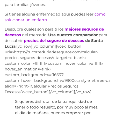
para familias jóvenes.
Si tienes alguna enfermedad aquí puedes leer
como
solucionar un entierro.
Descubre cuáles son para ti los
mejores seguros de
decesos
del mercado.
Usa nuestro comparador
para
descubrir
precios del seguro de decesos
de Santa
Lucía
:[vc_row][vc_column][vcex_button
url=»https://tucorreduriadeseguros.com/calcular-
precios-seguros-decesos/» target=»_blank»
custom_color=»#ffffff» custom_hover_color=»#ffffff»
hover_animation=»sink»
custom_background=»#ff6633″
custom_hover_background=»#9900cc» style=»three-d»
align=»right»]Calcular Precios Seguros
Decesos[/vcex_button][/vc_column][/vc_row]
Si quieres disfrutar de la tranquilidad de
tenerlo todo resuelto, por muy poco al mes,
el día de mañana, puedes empezar por