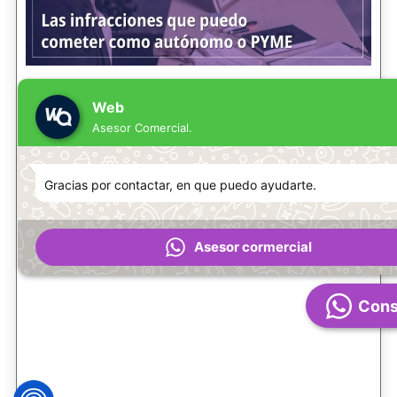
Web
Asesor Comercial.
Gracias por contactar, en que puedo ayudarte.
Asesor cormercial
Cons