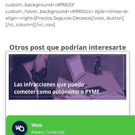
custom_background=»#ff6633″
custom_hover_background=»#9900cc» style=»three-d»
align=»right»]Precios Seguros Decesos[/vcex_button]
[/vc_column][/vc_row]
Otros post que podrían interesarte
Web
Asesor Comercial.